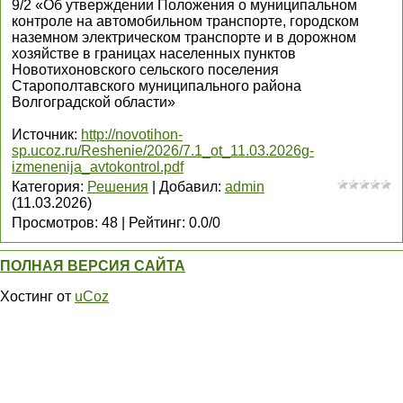
9/2 «Об утверждении Положения о муниципальном
контроле на автомобильном транспорте, городском
наземном электрическом транспорте и в дорожном
хозяйстве в границах населенных пунктов
Новотихоновского сельского поселения
Старополтавского муниципального района
Волгоградской области»
Источник
:
http://novotihon-
sp.ucoz.ru/Reshenie/2026/7.1_ot_11.03.2026g-
izmenenija_avtokontrol.pdf
Категория
:
Решения
|
Добавил
:
admin
(11.03.2026)
Просмотров
:
48
|
Рейтинг
:
0.0
/
0
ПОЛНАЯ ВЕРСИЯ САЙТА
Хостинг от
uCoz