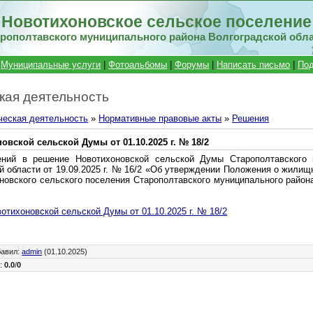
Новотихоновское сельское поселение
рополтавского муниципального района Волгоградской обл
|
Муниципальные услуги
|
Фотоальбомы
|
Форумы
|
Написать письмо
|
Под
кая деятельность
ческая деятельность
»
Нормативные правовые акты
»
Решения
вской сельской Думы от 01.10.2025 г. № 18/2
ений в решение Новотихоновской сельской Думы Старополтавского 
й области от 19.09.2025 г. № 16/2 «Об утверждении Положения о жилищ
новского сельского поселения Старополтавского муниципального район
отихоновской сельской Думы от 01.10.2025 г. № 18/2
бавил
:
admin
(01.10.2025)
г
:
0.0
/
0