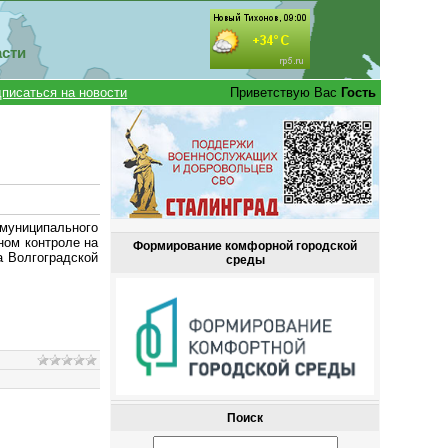
асти
писаться на новости
Приветствую Вас
Гость
муниципального
ном контроле на
Формирование комфорной городской
а Волгоградской
среды
Поиск