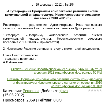
от 29 фервраля 2012 г. № 2/6
«О утверждения Программы комплексного развития систем
коммунальной инфраструктуры Новотихоновского сельского
поселения 2010 -2020гг.»
Рассмотрев предложение Администрации Новотихоновского
сельского поселения Новотихоновская сельская Дума решила:
1.Утвердить «Программу комплексного развития систем
коммунальной инфраструктуры Новотихоновского сельского
поселения 2010 -2020гг.»( прилагается).
2. Настоящее Решение вступает в силу с момента обнародовония.
Глава Новотихоновского
сельского поселения:
А.В.Алексеев
Скачать Решение Новотихоновской сельской Думы № 2/6 от 29
февраля 2012 года (формат doc, размер 50 Kb)
Скачать Программу комплексного развития систем коммунальной
инфраструктуры Новотихоновского сельского поселения 2010
-2020гг. (формат doc, размер 98 Kb)
Категория
:
Решения
|
Добавил
:
glava
(15.03.2012)
Просмотров
:
2359
|
Рейтинг
:
0.0
/
0