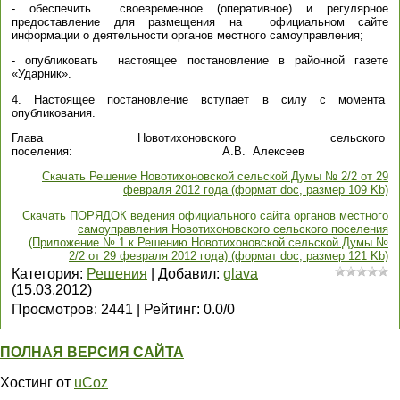
- обеспечить своевременное (оперативное) и регулярное
предоставление для размещения на официальном сайте
информации о деятельности органов местного самоуправления;
- опубликовать настоящее постановление в районной газете
«Ударник».
4. Настоящее постановление вступает в силу с момента
опубликования.
Глава Новотихоновского сельского
поселения: А.В. Алексеев
Скачать Решение Новотихоновской сельской Думы № 2/2 от 29
февраля 2012 года (формат doc, размер 109 Kb)
Скачать ПОРЯДОК ведения официального сайта органов местного
самоуправления Новотихоновского сельского поселения
(Приложение № 1 к Решению Новотихоновской сельской Думы №
2/2 от 29 февраля 2012 года) (формат doc, размер 121 Kb)
Категория
:
Решения
|
Добавил
:
glava
(15.03.2012)
Просмотров
:
2441
|
Рейтинг
:
0.0
/
0
ПОЛНАЯ ВЕРСИЯ САЙТА
Хостинг от
uCoz