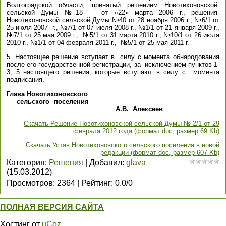
Волгоградской области, принятый решением Новотихоновской
сельской Думы №18 от «22» марта 2006 г., решения
Новотихоновской сельской Думы №40 от 28 ноября 2006 г., №6/1 от
25 июля 2007 г., №7/1 от 07 июля 2008 г., №1/1 от 21 января 2009 г.,
№7/1 от 25 мая 2009 г., №5/1 от 31 марта 2010 г., №10/1 от 26 июля
2010 г., №1/1 от 04 февраля 2011 г., №5/1 от 25 мая 2011 г.
5. Настоящее решение вступает в силу с момента обнародования
после его государственной регистрации, за исключением пунктов 1-
3, 5 настоящего решения, которые вступают в силу с момента
подписания.
Глава Новотихоновского
сельского поселения
А.В. Алексеев
Скачать Решение Новотихоновской сельской Думы № 2/1 от 29
февраля 2012 года (формат doc, размер 69 Kb)
Скачать Устав Новотихоновского сельского поселения в новой
редакции (формат doc, размер 607 Kb)
Категория
:
Решения
|
Добавил
:
glava
(15.03.2012)
Просмотров
:
2364
|
Рейтинг
:
0.0
/
0
ПОЛНАЯ ВЕРСИЯ САЙТА
Хостинг от
uCoz