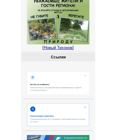
[
Новый Тихонов
]
Ссылки