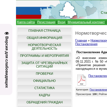
Ста
Карта сайта
|
Регистрация
|
Вход
|
Муниципальный контракт
ГЛАВНАЯ СТРАНИЦА
Нормотворчес
ОБЩАЯ ИНФОРМАЦИЯ
Версия для слабовидящих
Главная
»
Нормотвор
Постановления
НОРМОТВОРЧЕСКАЯ
ДЕЯТЕЛЬНОСТЬ
Постановление Адми
ПРОГРАММЫ И МЕРОПРИЯТИЯ
«О внесении измен
09.11.2021 г. № 50 
ЗАЩИТА ОТ ЧРЕЗВЫЧАЙНЫХ
«Принятие решения 
СИТУАЦИЙ
находящихся в муниц
ПРОВЕРКИ
Постановлен
ОФИЦИАЛЬНО
СТАТИСТИКА
Категория
:
Постановлен
Просмотров
:
100
|
Рейти
КАДРЫ
ОБРАЩЕНИЯ ГРАЖДАН