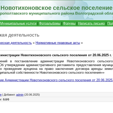
Новотихоновское сельское поселение
рополтавского муниципального района Волгоградской обл
|
Муниципальные услуги
|
Фотоальбомы
|
Форумы
|
Написать письмо
|
Под
кая деятельность
ческая деятельность
»
Нормативные правовые акты
»
нистрации Новотихоновского сельского поселения от 20.06.2025 г.
ений в постановление администрации Новотихоновского сельског
«Об утверждении административного регламента предоставления муниц
о проведение аукциона на право заключения договора аренды земел
ипальной собственности Новотихоновского сельского поселения»»
ие Администрации Новотихоновского сельского поселения от 20.06.2025 
ия
|
Добавил
:
admin
(20.06.2025)
нг
:
0.0
/
0