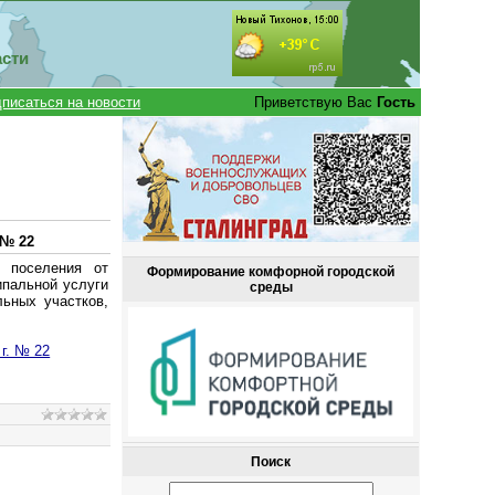
асти
писаться на новости
Приветствую Вас
Гость
 № 22
о поселения от
Формирование комфорной городской
ипальной услуги
среды
ьных участков,
г. № 22
Поиск