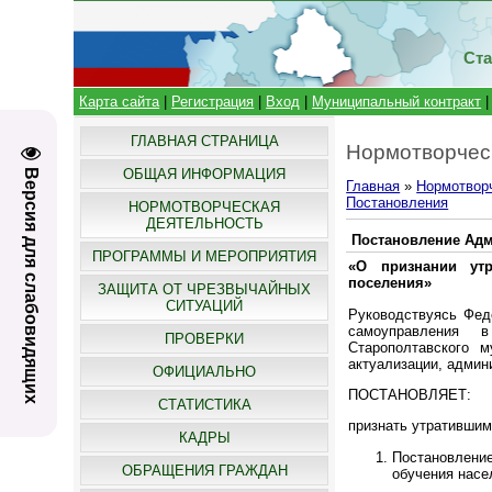
Ста
Карта сайта
|
Регистрация
|
Вход
|
Муниципальный контракт
ГЛАВНАЯ СТРАНИЦА
Нормотворчес
ОБЩАЯ ИНФОРМАЦИЯ
Версия для слабовидящих
Главная
»
Нормотвор
Постановления
НОРМОТВОРЧЕСКАЯ
ДЕЯТЕЛЬНОСТЬ
Постановление Адми
ПРОГРАММЫ И МЕРОПРИЯТИЯ
«О признании утр
поселения»
ЗАЩИТА ОТ ЧРЕЗВЫЧАЙНЫХ
СИТУАЦИЙ
Руководствуясь Фед
самоуправления в
ПРОВЕРКИ
Старополтавского м
актуализации, админ
ОФИЦИАЛЬНО
ПОСТАНОВЛЯЕТ:
СТАТИСТИКА
признать утративши
КАДРЫ
Постановлени
ОБРАЩЕНИЯ ГРАЖДАН
обучения насе