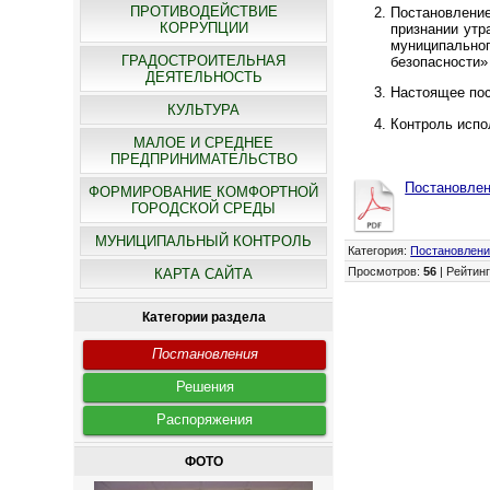
ПРОТИВОДЕЙСТВИЕ
Постановлени
КОРРУПЦИИ
признании утр
муниципальног
ГРАДОСТРОИТЕЛЬНАЯ
безопасности» 
ДЕЯТЕЛЬНОСТЬ
Настоящее пос
КУЛЬТУРА
Контроль испо
МАЛОЕ И СРЕДНЕЕ
ПРЕДПРИНИМАТЕЛЬСТВО
Постановлен
ФОРМИРОВАНИЕ КОМФОРТНОЙ
ГОРОДСКОЙ СРЕДЫ
МУНИЦИПАЛЬНЫЙ КОНТРОЛЬ
Категория
:
Постановлен
Просмотров
:
56
|
Рейтин
КАРТА САЙТА
Категории раздела
Постановления
Решения
Распоряжения
ФОТО