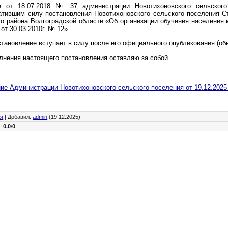
е от 18.07.2018 № 37 администрации Новотихоновского сельског
атившим силу постановления Новотихоновского сельского поселения С
о района Волгоградской области «Об организации обучения населения
от 30.03.2010г. № 12»
тановление вступает в силу после его официального опубликования (об
лнения настоящего постановления оставляю за собой.
ие Администрации Новотихоновского сельского поселения от 19.12.2025 
ия
|
Добавил
:
admin
(19.12.2025)
г
:
0.0
/
0