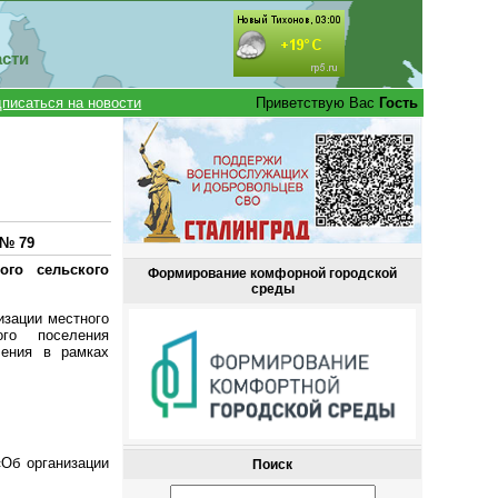
асти
писаться на новости
Приветствую Вас
Гость
 № 79
ого сельского
Формирование комфорной городской
среды
изации местного
ого поселения
чения в рамках
«Об организации
Поиск