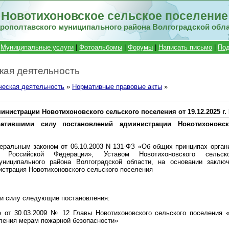
Новотихоновское сельское поселение
рополтавского муниципального района Волгоградской обл
|
Муниципальные услуги
|
Фотоальбомы
|
Форумы
|
Написать письмо
|
Под
кая деятельность
ческая деятельность
»
Нормативные правовые акты
»
нистрации Новотихоновского сельского поселения от 19.12.2025 г.
атившими силу постановлений администрации Новотихоновск
еральным законом от 06.10.2003 N 131-ФЗ «Об общих принципах орган
 Российской Федерации», Уставом Новотихоновского сельск
униципального района Волгоградской области, на основании заклю
истрация Новотихоновского сельского поселения
ми силу следующие постановления:
е от 30.03.2009 № 12 Главы Новотихоновского сельского поселения 
ления мерам пожарной безопасности»