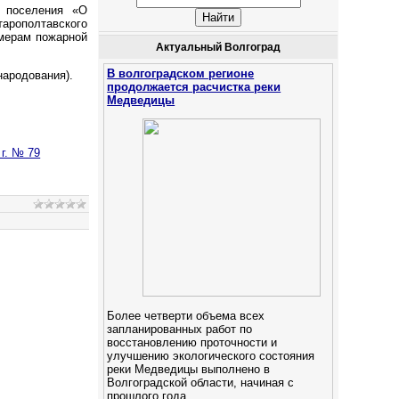
о поселения «О
тарополтавского
 мерам пожарной
Актуальный Волгоград
В волгоградском регионе
народования).
продолжается расчистка реки
Медведицы
г. № 79
Более четверти объема всех
запланированных работ по
восстановлению проточности и
улучшению экологического состояния
реки Медведицы выполнено в
Волгоградской области, начиная с
прошлого года.