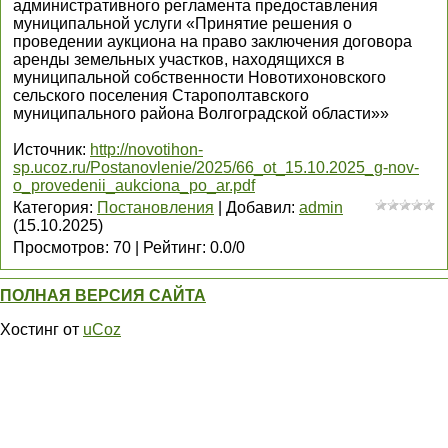
административного регламента предоставления
муниципальной услуги «Принятие решения о
проведении аукциона на право заключения договора
аренды земельных участков, находящихся в
муниципальной собственности Новотихоновского
сельского поселения Старополтавского
муниципального района Волгоградской области»»
Источник
:
http://novotihon-
sp.ucoz.ru/Postanovlenie/2025/66_ot_15.10.2025_g-nov-
o_provedenii_aukciona_po_ar.pdf
Категория
:
Постановления
|
Добавил
:
admin
(15.10.2025)
Просмотров
:
70
|
Рейтинг
:
0.0
/
0
ПОЛНАЯ ВЕРСИЯ САЙТА
Хостинг от
uCoz