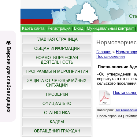
Ста
Карта сайта
|
Регистрация
|
Вход
|
Муниципальный контракт
ГЛАВНАЯ СТРАНИЦА
Нормотворчес
ОБЩАЯ ИНФОРМАЦИЯ
Версия для слабовидящих
Главная
»
Нормотвор
Постановления
НОРМОТВОРЧЕСКАЯ
ДЕЯТЕЛЬНОСТЬ
Постановление Адми
ПРОГРАММЫ И МЕРОПРИЯТИЯ
«Об утверждении ад
сервитута в отношен
ЗАЩИТА ОТ ЧРЕЗВЫЧАЙНЫХ
сельского поселения
СИТУАЦИЙ
Постановлен
ПРОВЕРКИ
ОФИЦИАЛЬНО
Категория
:
Постановлен
СТАТИСТИКА
Просмотров
:
83
|
Рейтин
КАДРЫ
ОБРАЩЕНИЯ ГРАЖДАН