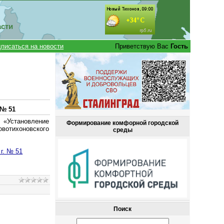
асти
писаться на новости
Приветствую Вас
Гость
 № 51
 «Установление
Формирование комфорной городской
овотихоновского
среды
г. № 51
Поиск