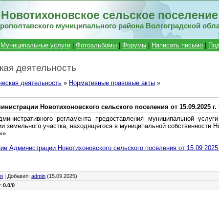
Новотихоновское сельское поселение
рополтавского муниципального района Волгоградской обл
|
Муниципальные услуги
|
Фотоальбомы
|
Форумы
|
Написать письмо
|
Под
кая деятельность
ческая деятельность
»
Нормативные правовые акты
»
нистрации Новотихоновского сельского поселения от 15.09.2025 г.
министративного регламента предоставления муниципальной услуги
ии земельного участка, находящегося в муниципальной собственности Н
»»
ие Администрации Новотихоновского сельского поселения от 15.09.2025 
ия
|
Добавил
:
admin
(15.09.2025)
г
:
0.0
/
0