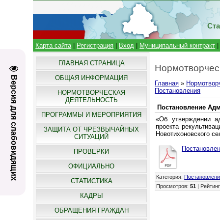
Ста
Карта сайта
|
Регистрация
|
Вход
|
Муниципальный контракт
ГЛАВНАЯ СТРАНИЦА
Нормотворчес
ОБЩАЯ ИНФОРМАЦИЯ
Версия для слабовидящих
Главная
»
Нормотвор
Постановления
НОРМОТВОРЧЕСКАЯ
ДЕЯТЕЛЬНОСТЬ
Постановление Адми
ПРОГРАММЫ И МЕРОПРИЯТИЯ
«Об утверждении ад
проекта рекультивац
ЗАЩИТА ОТ ЧРЕЗВЫЧАЙНЫХ
Новотихоновского се
СИТУАЦИЙ
Постановлен
ПРОВЕРКИ
ОФИЦИАЛЬНО
Категория
:
Постановлен
СТАТИСТИКА
Просмотров
:
51
|
Рейтин
КАДРЫ
ОБРАЩЕНИЯ ГРАЖДАН