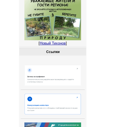
[
Новый Тихонов
]
Ссылки