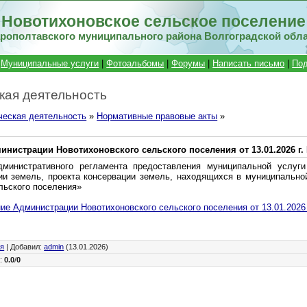
Новотихоновское сельское поселение
рополтавского муниципального района Волгоградской обл
|
Муниципальные услуги
|
Фотоальбомы
|
Форумы
|
Написать письмо
|
Под
кая деятельность
ческая деятельность
»
Нормативные правовые акты
»
нистрации Новотихоновского сельского поселения от 13.01.2026 г.
министративного регламента предоставления муниципальной услуги
ии земель, проекта консервации земель, находящихся в муниципально
льского поселения»
ие Администрации Новотихоновского сельского поселения от 13.01.2026 
ия
|
Добавил
:
admin
(13.01.2026)
г
:
0.0
/
0