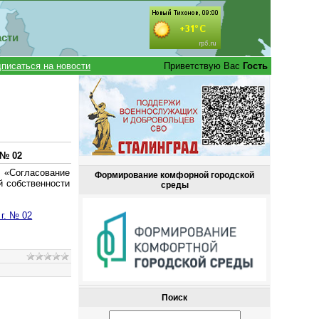
асти
писаться на новости
Приветствую Вас
Гость
 № 02
 «Согласование
Формирование комфорной городской
й собственности
среды
г. № 02
Поиск