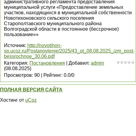
административного регламента предоставления
муниципальной услуги «Предоставление земельных
участков, находящихся в муниципальной собственности
Новотихоновского сельского поселения
Старополтавского муниципального района
Волгоградской области в постоянное (бессрочное)
пользование»»
Источник
:
http://novotihon-
sp.ucoz.ru/Postanovlenie/2025/43_ot_08.08.2025_izm_post-
bessrochnoe_30.06.pdf
Категория
:
Постановления
|
Добавил
:
admin
(08.08.2025)
Просмотров
:
90
|
Рейтинг
:
0.0
/
0
ПОЛНАЯ ВЕРСИЯ САЙТА
Хостинг от
uCoz