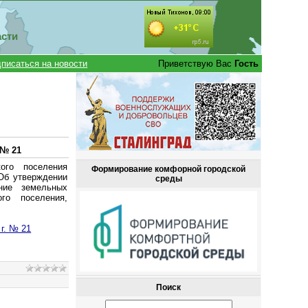
асти
писаться на новости
Приветствую Вас
Гость
 № 21
ого поселения
Формирование комфорной городской
«Об утверждении
среды
ение земельных
го поселения,
г. № 21
Поиск