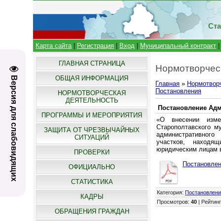
Ста
Карта сайта
|
Регистрация
|
Вход
|
Муниципальный контракт
ГЛАВНАЯ СТРАНИЦА
Нормотворчес
ОБЩАЯ ИНФОРМАЦИЯ
Версия для слабовидящих
Главная
»
Нормотвор
Постановления
НОРМОТВОРЧЕСКАЯ
ДЕЯТЕЛЬНОСТЬ
Постановление Адми
ПРОГРАММЫ И МЕРОПРИЯТИЯ
«О внесении измен
Старополтавского м
ЗАЩИТА ОТ ЧРЕЗВЫЧАЙНЫХ
административного
СИТУАЦИЙ
участков, находящ
юридическим лицам в
ПРОВЕРКИ
Постановлен
ОФИЦИАЛЬНО
СТАТИСТИКА
Категория
:
Постановлен
КАДРЫ
Просмотров
:
40
|
Рейтин
ОБРАЩЕНИЯ ГРАЖДАН