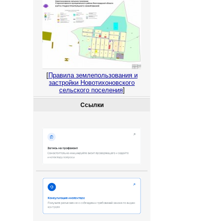
[
Правила землепользования и
застройки Новотихоновского
сельского поселения
]
Ссылки