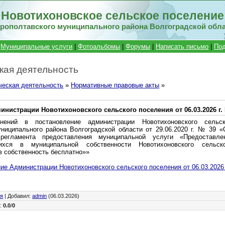
Новотихоновское сельское поселение
рополтавского муниципального района Волгоградской обл
|
Муниципальные услуги
|
Фотоальбомы
|
Форумы
|
Написать письмо
|
Под
кая деятельность
ческая деятельность
»
Нормативные правовые акты
»
нистрации Новотихоновского сельского поселения от 06.03.2026 г.
ений в постановление администрации Новотихоновского сельск
униципального района Волгоградской области от 29.06.2020 г. № 39 
 регламента предоставления муниципальной услуги «Предоставл
ихся в муниципальной собственности Новотихоновского сельско
 собственность бесплатно»»
ие Администрации Новотихоновского сельского поселения от 06.03.2026 
ия
|
Добавил
:
admin
(06.03.2026)
г
:
0.0
/
0