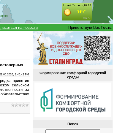
асти
писаться на новости
Приветствую Вас
Гость
достоверных
Формирование комфорной городской
01.06.2026, 2.45.42 PM
среды
рядка принятия
вском сельском
тственности за
 обязательствах
Поиск