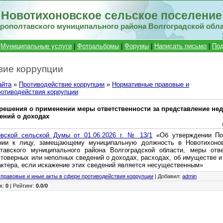
Новотихоновское сельское поселение
рополтавского муниципального района Волгоградской обл
|
Муниципальные услуги
|
Фотоальбомы
|
Форумы
|
Написать письмо
|
Под
вие коррупции
айта
»
Противодействие коррупции
»
Нормативные правовые и
ротиводействия коррупции
решения о применении меры ответственности за представление не
ений о доходах
вской сельской Думы от 01.06.2026 г. № 13/1
«Об утверждении По
нии к лицу, замещающему муниципальную должность в Новотихоно
тавского муниципального района Волгоградской области, меры отве
товерных или неполных сведений о доходах, расходах, об имуществе и
ктера, если искажение этих сведений является несущественным»
правовые и иные акты в сфере противодействия коррупции
|
Добавил
:
admin
к
:
0
|
Рейтинг
:
0.0
/
0