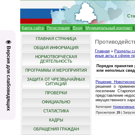
Ста
Карта сайта
|
Регистрация
|
Вход
|
Муниципальный контракт
ГЛАВНАЯ СТРАНИЦА
Противодейст
ОБЩАЯ ИНФОРМАЦИЯ
Версия для слабовидящих
Главная
»
Разделы с
иные акты в сфере п
НОРМОТВОРЧЕСКАЯ
ДЕЯТЕЛЬНОСТЬ
Порядок принятия 
ПРОГРАММЫ И МЕРОПРИЯТИЯ
или неполных свед
ЗАЩИТА ОТ ЧРЕЗВЫЧАЙНЫХ
Решение Новотихоно
СИТУАЦИЙ
решения о примене
поселении Старопол
ПРОВЕРКИ
представление недос
имущественного хара
ОФИЦИАЛЬНО
Категория
:
Нормативные 
СТАТИСТИКА
Просмотров
:
25
|
Загрузо
КАДРЫ
ОБРАЩЕНИЯ ГРАЖДАН