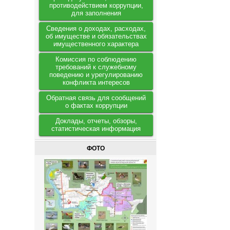
противодействием коррупции,
для заполнения
Сведения о доходах, расходах,
об имуществе и обязательствах
имущественного характера
Комиссия по соблюдению
требований к служебному
поведению и урегулированию
конфликта интересов
Обратная связь для сообщений
о фактах коррупции
Доклады, отчеты, обзоры,
статистическая информация
ФОТО