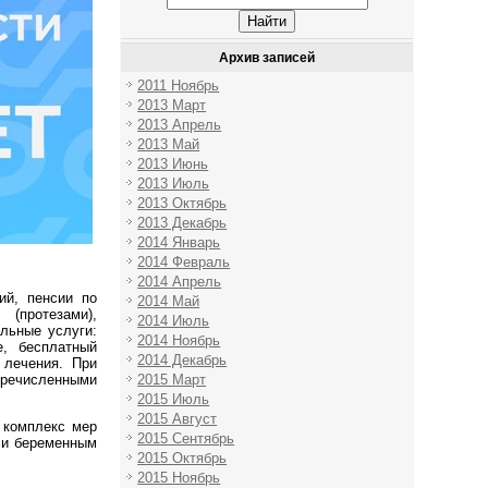
Архив записей
2011 Ноябрь
2013 Март
2013 Апрель
2013 Май
2013 Июнь
2013 Июль
2013 Октябрь
2013 Декабрь
2014 Январь
2014 Февраль
2014 Апрель
ий, пенсии по
2014 Май
(протезами),
2014 Июль
льные услуги:
2014 Ноябрь
е, бесплатный
2014 Декабрь
 лечения. При
2015 Март
еречисленными
2015 Июль
2015 Август
 комплекс мер
2015 Сентябрь
 и беременным
2015 Октябрь
2015 Ноябрь