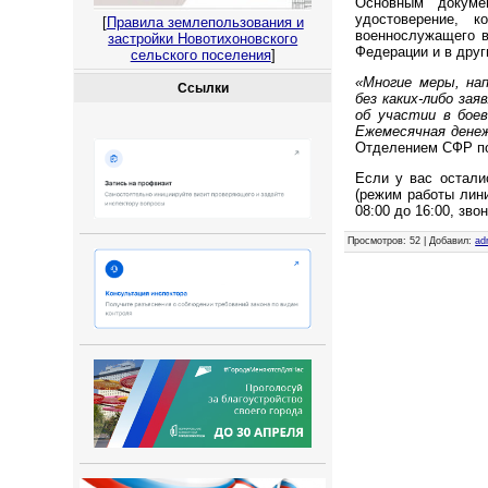
Основным докуме
удостоверение, 
[
Правила землепользования и
военнослужащего в
застройки Новотихоновского
Федерации и в друг
сельского поселения
]
«Многие меры, на
Ссылки
без каких-либо за
об участии в бое
Ежемесячная денеж
Отделением СФР по
Если у вас осталис
(режим работы лини
08:00 до 16:00, зво
Просмотров
: 52 |
Добавил
:
ad