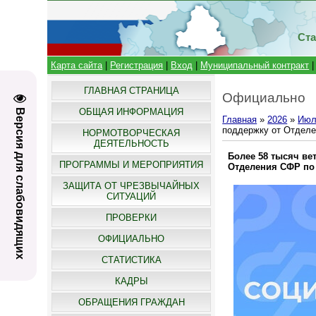
Ста
Карта сайта
|
Регистрация
|
Вход
|
Муниципальный контракт
ГЛАВНАЯ СТРАНИЦА
Официально
ОБЩАЯ ИНФОРМАЦИЯ
Версия для слабовидящих
Главная
»
2026
»
Июл
поддержку от Отделе
НОРМОТВОРЧЕСКАЯ
ДЕЯТЕЛЬНОСТЬ
Более 58 тысяч ве
ПРОГРАММЫ И МЕРОПРИЯТИЯ
Отделения СФР по
ЗАЩИТА ОТ ЧРЕЗВЫЧАЙНЫХ
СИТУАЦИЙ
ПРОВЕРКИ
ОФИЦИАЛЬНО
СТАТИСТИКА
КАДРЫ
ОБРАЩЕНИЯ ГРАЖДАН