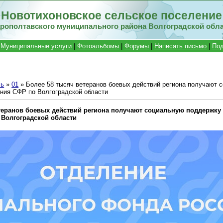
Новотихоновское сельское поселение
рополтавского муниципального района Волгоградской обл
|
Муниципальные услуги
|
Фотоальбомы
|
Форумы
|
Написать письмо
|
Под
ь
»
01
» Более 58 тысяч ветеранов боевых действий региона получают 
ния СФР по Волгоградской области
теранов боевых действий региона получают социальную поддержку 
 Волгоградской области