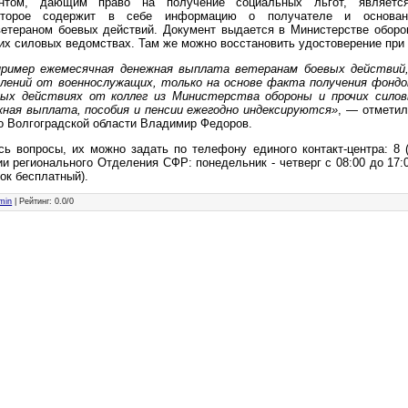
нтом, дающим право на получение социальных льгот, является
которое содержит в себе информацию о получателе и основан
етераном боевых действий. Документ выдается в Министерстве оборо
их силовых ведомствах. Там же можно восстановить удостоверение при 
пример ежемесячная денежная выплата ветеранам боевых действий
явлений от военнослужащих, только на основе факта получения фонд
вых действиях от коллег из Министерства обороны и прочих сило
ная выплата, пособия и пенсии ежегодно индексируются»
, — отмети
 Волгоградской области Владимир Федоров.
ь вопросы, их можно задать по телефону единого контакт-центра: 8 (
и регионального Отделения СФР: понедельник - четверг с 08:00 до 17:0
нок бесплатный).
min
|
Рейтинг
:
0.0
/
0