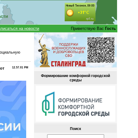
асти
писаться на новости
Приветствую Вас
Гость
социальную
от
12.57.01 PM
Формирование комфорной городской
среды
Поиск